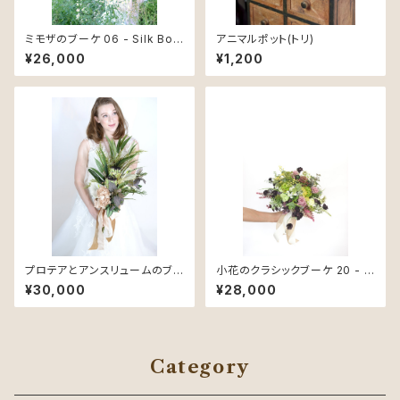
ミモザのブーケ 06 - Silk Bou
アニマルポット(トリ)
quet -
¥26,000
¥1,200
プロテアとアンスリュームのブ
小花のクラシックブーケ 20 - S
ーケ 03 - Silk Bouquet -
ilk Bouquet -
¥30,000
¥28,000
Category