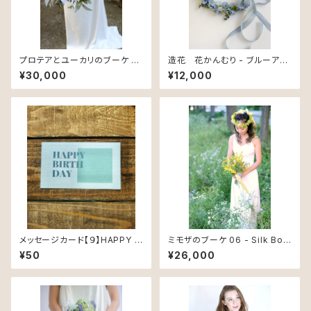
プロテアとユーカリのブーケ 0
造花 花かんむり - ブルーアジ
7 - Silk Bouquet -
サイ
¥30,000
¥12,000
メッセージカード【９】HAPPY B
ミモザのブーケ 06 - Silk Bou
IRTH DAY ミニサイズ３ - Mes
quet -
¥50
¥26,000
sage Card -