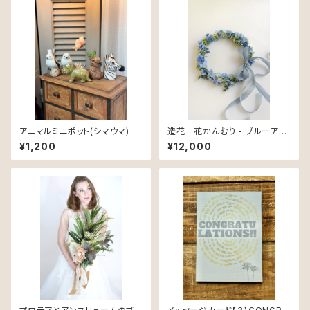
アニマルミニポット(シマウマ)
造花 花かんむり - ブルーアジ
サイ
¥1,200
¥12,000